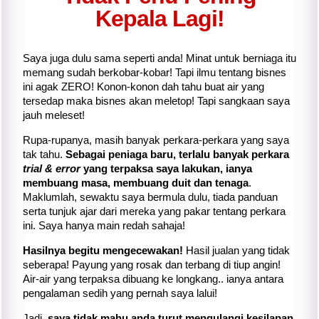
Kepala Lagi!
Saya juga dulu sama seperti anda! Minat untuk berniaga itu
memang sudah berkobar-kobar! Tapi ilmu tentang bisnes
ini agak ZERO! Konon-konon dah tahu buat air yang
tersedap maka bisnes akan meletop! Tapi sangkaan saya
jauh meleset!
Rupa-rupanya, masih banyak perkara-perkara yang saya
tak tahu.
Sebagai peniaga baru, terlalu banyak perkara
trial & error
yang terpaksa saya lakukan, ianya
membuang masa, membuang duit dan tenaga
.
Maklumlah, sewaktu saya bermula dulu, tiada panduan
serta tunjuk ajar dari mereka yang pakar tentang perkara
ini. Saya hanya main redah sahaja!
Hasilnya begitu mengecewakan!
Hasil jualan yang tidak
seberapa! Payung yang rosak dan terbang di tiup angin!
Air-air yang terpaksa dibuang ke longkang.. ianya antara
pengalaman sedih yang pernah saya lalui!
Jadi,
saya tidak mahu anda turut mengulangi kesilapan