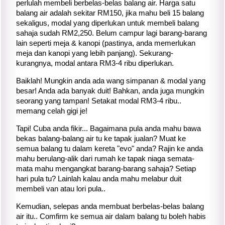
perlulah membeli berbelas-belas balang air. Harga satu
balang air adalah sekitar RM150, jika mahu beli 15 balang
sekaligus, modal yang diperlukan untuk membeli balang
sahaja sudah RM2,250. Belum campur lagi barang-barang
lain seperti meja & kanopi (pastinya, anda memerlukan
meja dan kanopi yang lebih panjang). Sekurang-
kurangnya, modal antara RM3-4 ribu diperlukan.
Baiklah! Mungkin anda ada wang simpanan & modal yang
besar! Anda ada banyak duit! Bahkan, anda juga mungkin
seorang yang tampan! Setakat modal RM3-4 ribu..
memang celah gigi je!
Tapi! Cuba anda fikir... Bagaimana pula anda mahu bawa
bekas balang-balang air tu ke tapak jualan? Muat ke
semua balang tu dalam kereta "evo" anda? Rajin ke anda
mahu berulang-alik dari rumah ke tapak niaga semata-
mata mahu mengangkat barang-barang sahaja? Setiap
hari pula tu? Lainlah kalau anda mahu melabur duit
membeli van atau lori pula..
Kemudian, selepas anda membuat berbelas-belas balang
air itu.. Comfirm ke semua air dalam balang tu boleh habis