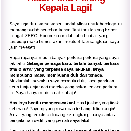
Kepala Lagi!
Saya juga dulu sama seperti anda! Minat untuk berniaga itu
memang sudah berkobar-kobar! Tapi ilmu tentang bisnes
ini agak ZERO! Konon-konon dah tahu buat air yang
tersedap maka bisnes akan meletop! Tapi sangkaan saya
jauh meleset!
Rupa-rupanya, masih banyak perkara-perkara yang saya
tak tahu.
Sebagai peniaga baru, terlalu banyak perkara
trial & error
yang terpaksa saya lakukan, ianya
membuang masa, membuang duit dan tenaga
.
Maklumlah, sewaktu saya bermula dulu, tiada panduan
serta tunjuk ajar dari mereka yang pakar tentang perkara
ini. Saya hanya main redah sahaja!
Hasilnya begitu mengecewakan!
Hasil jualan yang tidak
seberapa! Payung yang rosak dan terbang di tiup angin!
Air-air yang terpaksa dibuang ke longkang.. ianya antara
pengalaman sedih yang pernah saya lalui!
Jadi,
saya tidak mahu anda turut mengulangi kesilapan