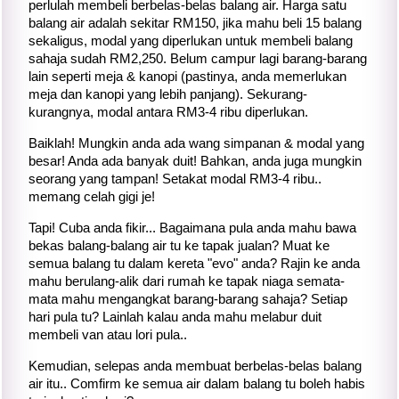
perlulah membeli berbelas-belas balang air. Harga satu
balang air adalah sekitar RM150, jika mahu beli 15 balang
sekaligus, modal yang diperlukan untuk membeli balang
sahaja sudah RM2,250. Belum campur lagi barang-barang
lain seperti meja & kanopi (pastinya, anda memerlukan
meja dan kanopi yang lebih panjang). Sekurang-
kurangnya, modal antara RM3-4 ribu diperlukan.
Baiklah! Mungkin anda ada wang simpanan & modal yang
besar! Anda ada banyak duit! Bahkan, anda juga mungkin
seorang yang tampan! Setakat modal RM3-4 ribu..
memang celah gigi je!
Tapi! Cuba anda fikir... Bagaimana pula anda mahu bawa
bekas balang-balang air tu ke tapak jualan? Muat ke
semua balang tu dalam kereta "evo" anda? Rajin ke anda
mahu berulang-alik dari rumah ke tapak niaga semata-
mata mahu mengangkat barang-barang sahaja? Setiap
hari pula tu? Lainlah kalau anda mahu melabur duit
membeli van atau lori pula..
Kemudian, selepas anda membuat berbelas-belas balang
air itu.. Comfirm ke semua air dalam balang tu boleh habis